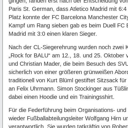
gingen, fanden erst nach der Entscheidung vom
Paris St. German, dass Atletico Madrid mit 6:
Platz konnte der FC Barcelona Manchester City 
Kampf um Rang sieben gab es beim Duell FC
Madrid mit 3:0 einen klaren Sieger.
Nach der CL-Siegerehrung wurden noch zwei Ka
„Rock for BALU“ am 12., 18. und 25. Oktober 
und Christian Mader, die beim Besuch des S
sicherlich von einer größeren grünweißen Abor
traditionell von Kurt Blüml gestiftet Sitzsack f
an Felix Uhrmann. Simon Stockinger aus Tüß
dabei einen Hoodie und ein Trainingsshirt.
Für die Federführung beim Organisations- un
wieder Fußballabteilungsleiter Wolfgang Hirn un
verantwortlich. Sie wurden tatkräftig von Rober