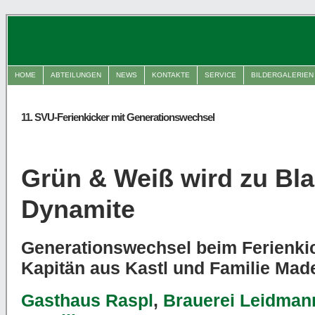
HOME
ABTEILUNGEN
NEWS
KONTAKTE
SERVICE
BILDERGALERIEN
11. SVU-Ferienkicker mit Generationswechsel
Grün & Weiß wird zu Bl
Dynamite
Generationswechsel beim Ferienki
Kapitän aus Kastl und Familie Mad
Gasthaus Raspl
,
Brauerei Leidman