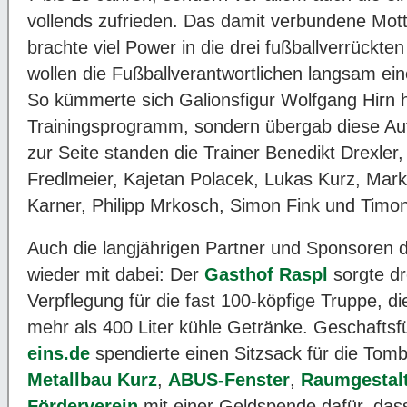
vollends zufrieden. Das damit verbundene Mot
brachte viel Power in die drei fußballverrückt
wollen die Fußballverantwortlichen langsam ei
So kümmerte sich Galionsfigur Wolfgang Hirn 
Trainingsprogramm, sondern übergab diese Au
zur Seite standen die Trainer Benedikt Drexler,
Fredlmeier, Kajetan Polacek, Lukas Kurz, Mark
Karner, Philipp Mrkosch, Simon Fink und Timon
Auch die langjährigen Partner und Sponsoren 
wieder mit dabei: Der
Gasthof Raspl
sorgte dr
Verpflegung für die fast 100-köpfige Truppe, d
mehr als 400 Liter kühle Getränke. Geschaftsf
eins.de
spendierte einen Sitzsack für die Tom
Metallbau Kurz
,
ABUS-Fenster
,
Raumgestal
Förderverein
mit einer Geldspende dafür, dass