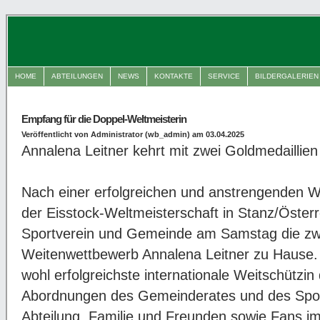
HOME
ABTEILUNGEN
NEWS
KONTAKTE
SERVICE
BILDERGALERIEN
Empfang für die Doppel-Weltmeisterin
Veröffentlicht von Administrator (wb_admin) am 03.04.2025
Annalena Leitner kehrt mit zwei Goldmedaillie
Nach einer erfolgreichen und anstrengenden 
der Eisstock-Weltmeisterschaft in Stanz/Österr
Sportverein und Gemeinde am Samstag die zwe
Weitenwettbewerb Annalena Leitner zu Hause. Di
wohl erfolgreichste internationale Weitschützin
Abordnungen des Gemeinderates und des Sport
Abteilung, Familie und Freunden sowie Fans i