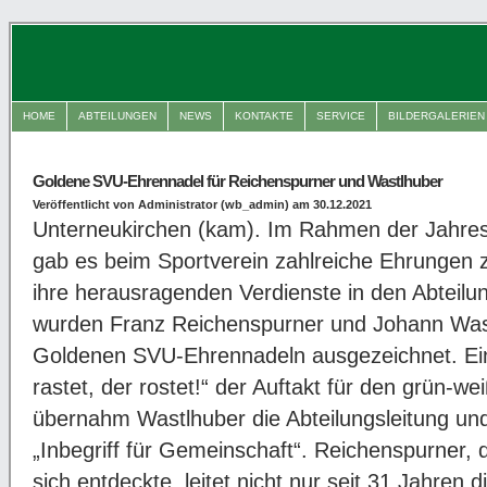
HOME
ABTEILUNGEN
NEWS
KONTAKTE
SERVICE
BILDERGALERIEN
Goldene SVU-Ehrennadel für Reichenspurner und Wastlhuber
Veröffentlicht von Administrator (wb_admin) am 30.12.2021
Unterneukirchen (kam). Im Rahmen der Jahr
gab es beim Sportverein zahlreiche Ehrungen 
ihre herausragenden Verdienste in den Abteil
wurden Franz Reichenspurner und Johann Wastl
Goldenen SVU-Ehrennadeln ausgezeichnet. Ei
rastet, der rostet!“ der Auftakt für den grün-
übernahm Wastlhuber die Abteilungsleitung und 
„Inbegriff für Gemeinschaft“. Reichenspurner, 
sich entdeckte, leitet nicht nur seit 31 Jahren d