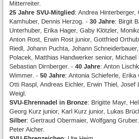
Mitterreiter.
25 Jahre SVU-Mitglied
: Andrea Hinterberger,
Kamhuber, Dennis Herzog. -
30 Jahre
: Birgit 
Unterhuber, Erika Hager, Gaby Klötzler, Monika 
Anton Rost, Erwin Rost junior, Gottfried Orthu
Riedl, Johann Puchta, Johann Schneiderbauer,
Polacek, Matthias Handwerker senior, Michael
Sebastian Dirnberger. -
40 Jahre
: Anton Lisch
Wimmer. -
50 Jahre
: Antonia Schieferle, Erik
Otti Raspl, Andreas Eichler, Erwin Thiel, Josef
Weigl.
SVU-Ehrennadel in Bronze
: Brigitte Mayr, H
Georg Kurz junior, Karl Kurz junior, Lukas Brü
Silber
: Gertraud Obermaier, Wolfgang Gruber.
Peter Aicher.
SVU-Ehrenzeichen
: Ute Heim.