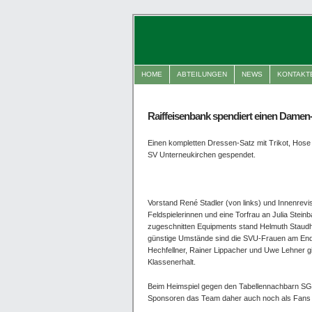
HOME
ABTEILUNGEN
NEWS
KONTAKT
Raiffeisenbank spendiert einen Damen
Einen kompletten Dressen-Satz mit Trikot, Hose
SV Unterneukirchen gespendet.
Vorstand René Stadler (von links) und Innenrevi
Feldspielerinnen und eine Torfrau an Julia Stein
zugeschnitten Equipments stand Helmuth Staud
günstige Umstände sind die SVU-Frauen am Ende
Hechfellner, Rainer Lippacher und Uwe Lehner g
Klassenerhalt.
Beim Heimspiel gegen den Tabellennachbarn SG 
Sponsoren das Team daher auch noch als Fans