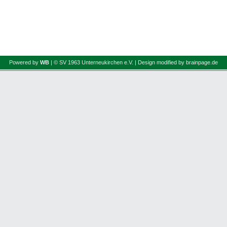
Powered by
WB
| © SV 1963 Unterneukirchen e.V. | Design modified by brainpage.de