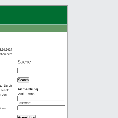
8.10.2024
irchen dem
Suche
te. Durch
Anmeldung
 Nicole
Loginname:
m den
Passwort:
eiden