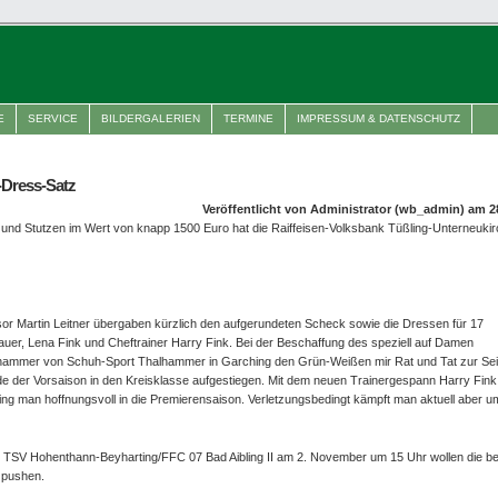
E
SERVICE
BILDERGALERIEN
TERMINE
IMPRESSUM & DATENSCHUTZ
-Dress-Satz
Veröffentlicht von Administrator (wb_admin) am 2
 und Stutzen im Wert von knapp 1500 Euro hat die Raiffeisen-Volksbank Tüßling-Unterneuk
sor Martin Leitner übergaben kürzlich den aufgerundeten Scheck sowie die Dressen für 17
bauer, Lena Fink und Cheftrainer Harry Fink. Bei der Beschaffung des speziell auf Damen
hammer von Schuh-Sport Thalhammer in Garching den Grün-Weißen mir Rat und Tat zur Sei
 der Vorsaison in den Kreisklasse aufgestiegen. Mit dem neuen Trainergespann Harry Fink,
ing man hoffnungsvoll in die Premierensaison. Verletzungsbedingt kämpft man aktuell aber u
TSV Hohenthann-Beyharting/FFC 07 Bad Aibling II am 2. November um 15 Uhr wollen die b
 pushen.