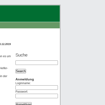
0.12.2019
Suche
enn es um
Helfer-
in der
Anmeldung
Loginname:
Passwort: