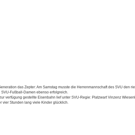
eneration das Zepter: Am Samstag musste die Herrenmannschaft des SVU den ri
e SVU-Fußball-Damen ebenso erfolgreich.
zur verfügung gestellte Eisenbahn lief unter SVU-Regie: Platzwart Vinzenz Wiese
 vier Stunden lang viele Kinder glücklich.