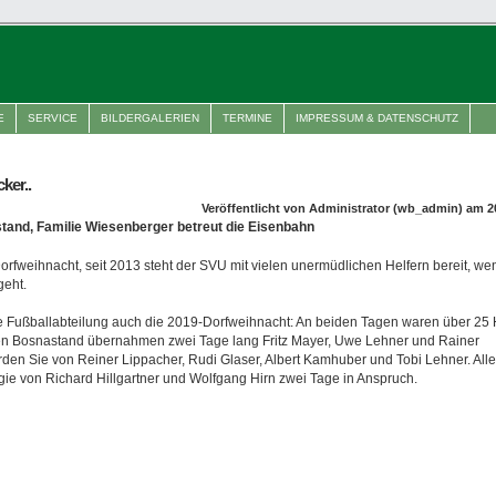
E
SERVICE
BILDERGALERIEN
TERMINE
IMPRESSUM & DATENSCHUTZ
ker..
Veröffentlicht von Administrator (wb_admin) am 2
stand, Familie Wiesenberger betreut die Eisenbahn
Dorfweihnacht, seit 2013 steht der SVU mit vielen unermüdlichen Helfern bereit, w
geht.
ie Fußballabteilung auch die 2019-Dorfweihnacht: An beiden Tagen waren über 25 
llen Bosnastand übernahmen zwei Tage lang Fritz Mayer, Uwe Lehner und Rainer
en Sie von Reiner Lippacher, Rudi Glaser, Albert Kamhuber und Tobi Lehner. Alle
ie von Richard Hillgartner und Wolfgang Hirn zwei Tage in Anspruch.