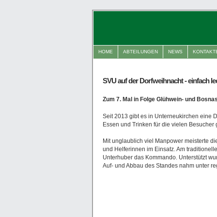
HOME
ABTEILUNGEN
NEWS
KONTAKT
SVU auf der Dorfweihnacht - einfach lec
Zum 7. Mal in Folge Glühwein- und Bosna
Seit 2013 gibt es in Unterneukirchen eine 
Essen und Trinken für die vielen Besucher 
Mit unglaublich viel Manpower meisterte d
und Helferinnen im Einsatz. Am traditione
Unterhuber das Kommando. Unterstützt wurd
Auf- und Abbau des Standes nahm unter reg