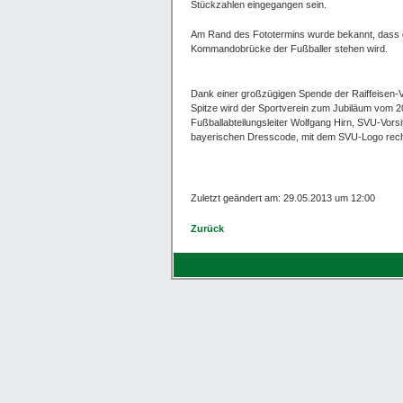
Stückzahlen eingegangen sein.
Am Rand des Fototermins wurde bekannt, dass d
Kommandobrücke der Fußballer stehen wird.
Dank einer großzügigen Spende der Raiffeisen-V
Spitze wird der Sportverein zum Jubiläum vom 20
Fußballabteilungsleiter Wolfgang Hirn, SVU-Vors
bayerischen Dresscode, mit dem SVU-Logo recht
Zuletzt geändert am: 29.05.2013 um 12:00
Zurück