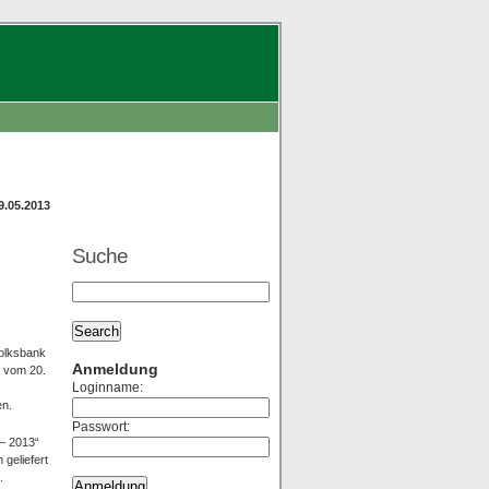
9.05.2013
Suche
Volksbank
Anmeldung
m vom 20.
Loginname:
en.
Passwort:
 – 2013“
geliefert
.