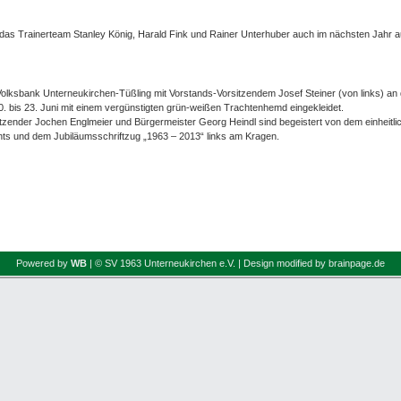
as Trainerteam Stanley König, Harald Fink und Rainer Unterhuber auch im nächsten Jahr a
olksbank Unterneukirchen-Tüßling mit Vorstands-Vorsitzendem Josef Steiner (von links) an 
. bis 23. Juni mit einem vergünstigten grün-weißen Trachtenhemd eingekleidet.
itzender Jochen Englmeier und Bürgermeister Georg Heindl sind begeistert von dem einheitli
s und dem Jubiläumsschriftzug „1963 – 2013“ links am Kragen.
Powered by
WB
| © SV 1963 Unterneukirchen e.V. | Design modified by brainpage.de