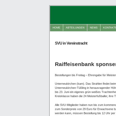
HOME
ABTEILUNGEN
NEWS
KONTAKT
SVU in Vereinstracht
Raiffeisenbank spons
Bestellungen bis Freitag – Ehrengabe für Meister
Unterneukirchen (kam). Das Strahlen findet beim
Unterneukirchen-Tüßling in herausragender Höhe
bis 23. Juni ein eigenes grün-weißes Trachtenhemd
Kreisklasse haben die 24 Meisterfußballer, ihr
Alle SVU-Mitglieder haben nun bis zum kommende
zum Sonderpreis von 29 Euro für Erwachsene bzw.
werden kann, müssen Bestellung bis 12 Uhr per