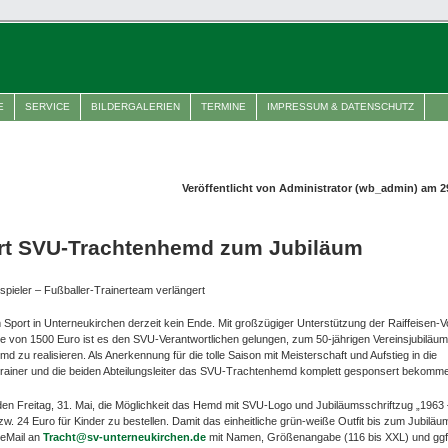
E
SERVICE
BILDERGALERIEN
TERMINE
IMPRESSUM & DATENSCHUTZ
Veröffentlicht von Administrator (wb_admin) am 2
ert SVU-Trachtenhemd zum Jubiläum
spieler – Fußballer-Trainerteam verlängert
 Sport in Unterneukirchen derzeit kein Ende. Mit großzügiger Unterstützung der Raiffeisen-
 von 1500 Euro ist es den SVU-Verantwortlichen gelungen, zum 50-jährigen Vereinsjubiläu
 zu realisieren. Als Anerkennung für die tolle Saison mit Meisterschaft und Aufstieg in die
e Trainer und die beiden Abteilungsleiter das SVU-Trachtenhemd komplett gesponsert bekomm
n Freitag, 31. Mai, die Möglichkeit das Hemd mit SVU-Logo und Jubiläumsschriftzug „1963
 24 Euro für Kinder zu bestellen. Damit das einheitliche grün-weiße Outfit bis zum Jubiläum 
 eMail an
Tracht@sv-unterneukirchen.de
mit Namen, Größenangabe (116 bis XXL) und ggf