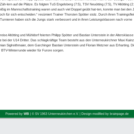
äh-lern auf die Plätze. Es folgten TuS Engelsberg (7:5), TSV Neuötting (7:5), TV Altötting (2
leißig im Mannschaftstraining waren und auch viel Doppel geübt hat-ten, konnte man bei den 
och für sich entscheiden.“ resümiert Trainer Thorsten Spötter stolz. Durch ihren Trainingsfle
 Turnieren haben sich die Jungs stark verbessert und in ihren Leistungsklassen nach vorne
ise Altötting und Mühldorf feierten Philipp Spötter und Bastian Unterstein in der Altersklass
e bei der U14 Dritter. Das schlagkräftige Team besteht aus den Unterneukirchner Maxi Kainz
nian Siglreithmaier, dem Garchinger Bastian Unterstein und Florian Metzner aus Erharting. D
r BTV-Winterrunde wieder für Furore sorgen.
Powered by
WB
| © SV 1963 Unterneukirchen e.V. | Design modified by brainpage.de