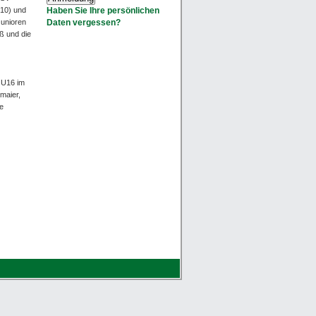
Haben Sie Ihre persönlichen
:10) und
Daten vergessen?
Junioren
iß und die
e U16 im
maier,
ie