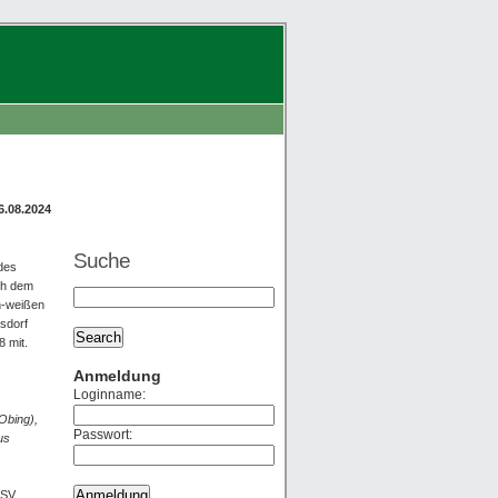
6.08.2024
Suche
des
ch dem
ün-weißen
sdorf
8 mit.
Anmeldung
Loginname:
Obing),
Passwort:
us
 SV