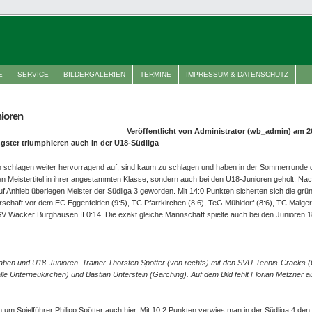
E
SERVICE
BILDERGALERIEN
TERMINE
IMPRESSUM & DATENSCHUTZ
ioren
Veröffentlicht von Administrator (wb_admin) am 2
ster triumphieren auch in der U18-Südliga
 schlagen weiter hervorragend auf, sind kaum zu schlagen und haben in der Sommerrunde 
n Meistertitel in ihrer angestammten Klasse, sondern auch bei den U18-Junioren geholt. Na
auf Anhieb überlegen Meister der Südliga 3 geworden. Mit 14:0 Punkten sicherten sich die gr
schaft vor dem EC Eggenfelden (9:5), TC Pfarrkirchen (8:6), TeG Mühldorf (8:6), TC Malger
d SV Wacker Burghausen II 0:14. Die exakt gleiche Mannschaft spielte auch bei den Junioren 1
naben und U18-Junioren. Trainer Thorsten Spötter (von rechts) mit den SVU-Tennis-Cracks (
alle Unterneukirchen) und Bastian Unterstein (Garching). Auf dem Bild fehlt Florian Metzner a
m Spielführer Philipp Spötter auch hier. Mit 10:2 Punkten verwies man in der Südliga 4 den