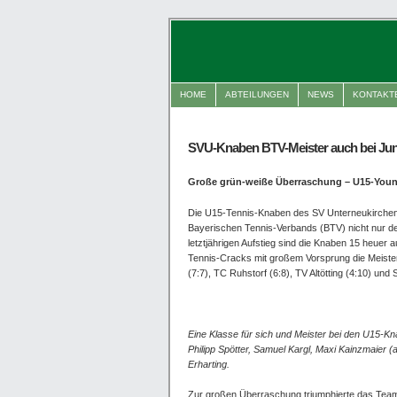
HOME
ABTEILUNGEN
NEWS
KONTAKT
SVU-Knaben BTV-Meister auch bei Jun
Große grün-weiße Überraschung – U15-Young
Die U15-Tennis-Knaben des SV Unterneukirchen
Bayerischen Tennis-Verbands (BTV) nicht nur de
letztjährigen Aufstieg sind die Knaben 15 heuer 
Tennis-Cracks mit großem Vorsprung die Meister
(7:7), TC Ruhstorf (6:8), TV Altötting (4:10) un
Eine Klasse für sich und Meister bei den U15-K
Philipp Spötter, Samuel Kargl, Maxi Kainzmaier (
Erharting.
Zur großen Überraschung triumphierte das Team u