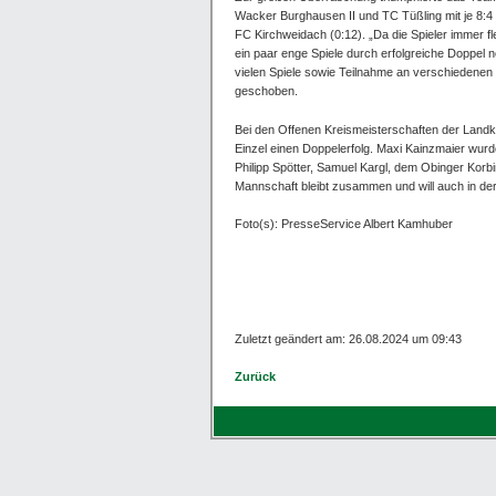
Wacker Burghausen II und TC Tüßling mit je 8:4 Z
FC Kirchweidach (0:12). „Da die Spieler immer f
ein paar enge Spiele durch erfolgreiche Doppel n
vielen Spiele sowie Teilnahme an verschiedenen
geschoben.
Bei den Offenen Kreismeisterschaften der Landkre
Einzel einen Doppelerfolg. Maxi Kainzmaier wurd
Philipp Spötter, Samuel Kargl, dem Obinger Korbi
Mannschaft bleibt zusammen und will auch in de
Foto(s): PresseService Albert Kamhuber
Zuletzt geändert am: 26.08.2024 um 09:43
Zurück