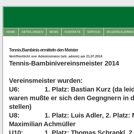
HOME
ABTEILUNGEN
NEWS
KONTAKTE
SERVICE
BILDERGALERIEN
Tennis.Bambinis ermitteln den Meister
Veröffentlicht von Administrator (wb_admin) am 21.07.2014
Tennis-Bambinivereinsmeister 2014
Vereinsmeister wurden:
U6: 1. Platz: Bastian Kurz (da leide
waren mußte er sich den Gegngnern in d
stellen)
U8: 1. Platz: Luis Adler, 2. Platz: Ma
Maximilian Achmüller
U10: 1. Platz: Thomas Schrankl, 2. Pla